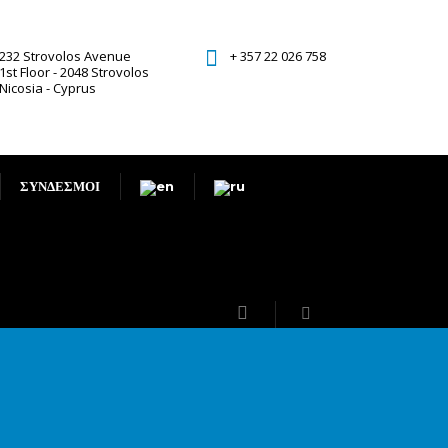
232 Strovolos Avenue
+ 357 22 026 758
1st Floor - 2048 Strovolos
Nicosia - Cyprus
ΣΥΝΔΕΣΜΟΙ