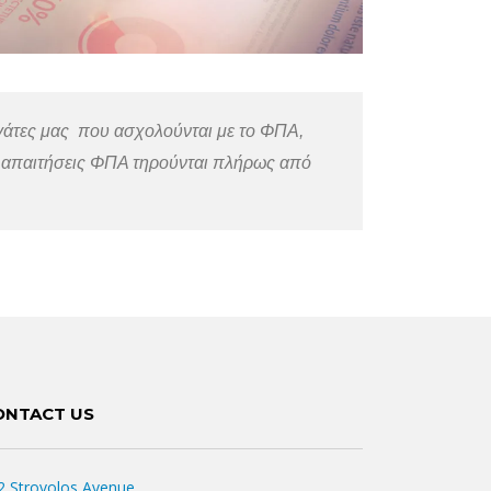
ργάτες μας που ασχολούνται με το ΦΠΑ,
οι απαιτήσεις ΦΠΑ τηρούνται πλήρως από
ONTACT US
2 Strovolos Avenue