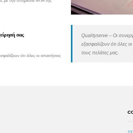
 με την υπηρεσία ΦΠΑ της
χείρησή σας
Qualityserve – Οι συνε
εξασφαλίζουν ότι όλες 
τους πελάτες μας.
φαλίζουν ότι όλες οι απαιτήσεις
C
23